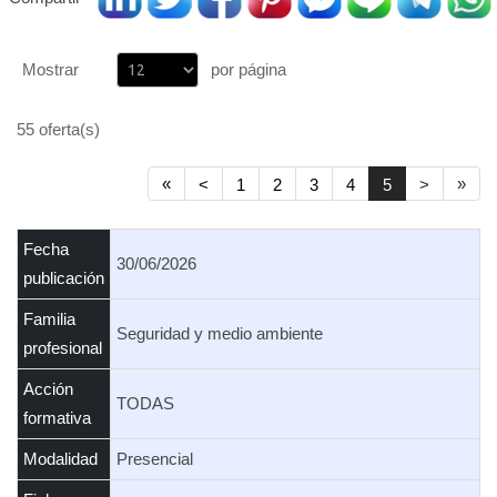
Mostrar
por página
55 oferta(s)
«
»
<
1
2
3
4
5
>
Fecha
30/06/2026
publicación
Familia
Seguridad y medio ambiente
profesional
Acción
TODAS
formativa
Modalidad
Presencial