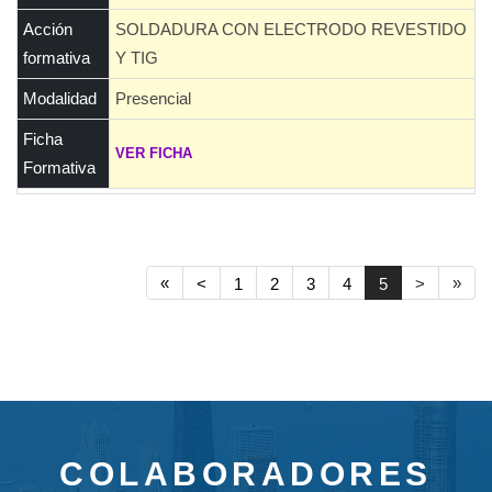
Acción
SOLDADURA CON ELECTRODO REVESTIDO
formativa
Y TIG
Modalidad
Presencial
Ficha
VER FICHA
Formativa
«
»
<
1
2
3
4
5
>
COLABORADORES